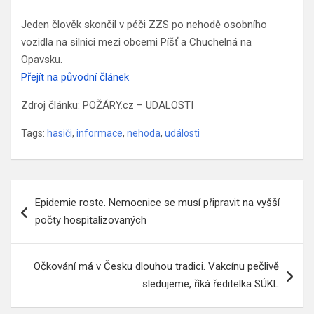
Jeden člověk skončil v péči ZZS po nehodě osobního
vozidla na silnici mezi obcemi Píšť a Chuchelná na
Opavsku.
Přejít na původní článek
Zdroj článku: POŽÁRY.cz – UDALOSTI
Tags:
hasiči
,
informace
,
nehoda
,
události
Navigace
Epidemie roste. Nemocnice se musí připravit na vyšší
pro
počty hospitalizovaných
příspěvek
Očkování má v Česku dlouhou tradici. Vakcínu pečlivě
sledujeme, říká ředitelka SÚKL