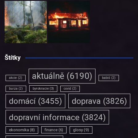
Štítky
aktuálně
(6190)
akcie
(2)
babiš
(2)
burza
(2)
byrokracie
(3)
covid
(2)
doprava
(3826)
domácí
(3455)
dopravní informace
(3824)
ekonomika
(8)
finance
(6)
glosy
(9)