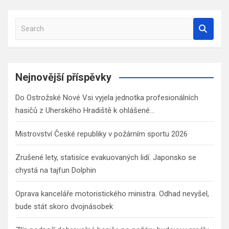
S
e
a
r
c
Nejnovější příspěvky
h
Do Ostrožské Nové Vsi vyjela jednotka profesionálních
hasičů z Uherského Hradiště k ohlášené…
Mistrovství České republiky v požárním sportu 2026
Zrušené lety, statisíce evakuovaných lidí. Japonsko se
chystá na tajfun Dolphin
Oprava kanceláře motoristického ministra. Odhad nevyšel,
bude stát skoro dvojnásobek