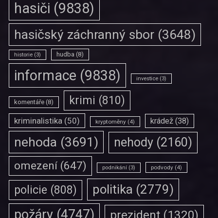
hasiči
(9838)
hasičský záchranný sbor
(3648)
hudba
(8)
historie
(3)
informace
(9838)
investice
(3)
krimi
(810)
komentáře
(8)
kriminalistika
(50)
krádež
(38)
kryptoměny
(4)
nehoda
(3691)
nehody
(2160)
omezení
(647)
podvody
(4)
podnikání
(3)
politika
(2779)
policie
(808)
požáry
(4747)
prezident
(1320)