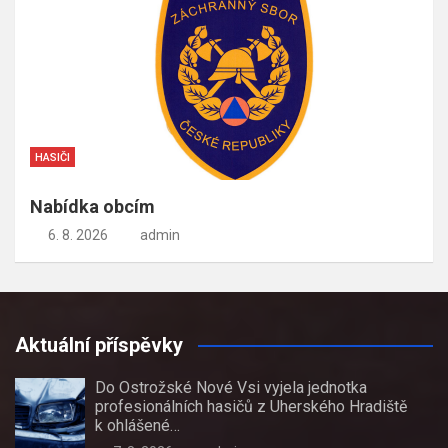
HASIČI
Nabídka obcím
6. 8. 2026
admin
Aktuální příspěvky
Do Ostrožské Nové Vsi vyjela jednotka
profesionálních hasičů z Uherského Hradiště
k ohlášené…