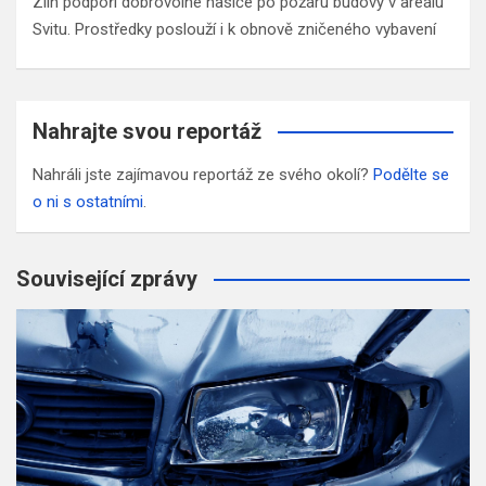
Zlín podpoří dobrovolné hasiče po požáru budovy v areálu
Svitu. Prostředky poslouží i k obnově zničeného vybavení
Nahrajte svou reportáž
Nahráli jste zajímavou reportáž ze svého okolí?
Podělte se
o ni s ostatními
.
Související zprávy