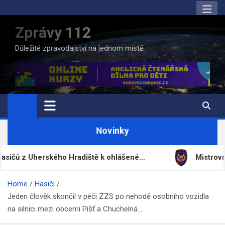
Skip
to
Zprávy 112
content
Důležité zpravodajství na jednom místě
Novinky
 Uherského Hradiště k ohlášené…
Mistrovství Česk
Home
Hasiči
Jeden člověk skončil v péči ZZS po nehodě osobního vozidla
na silnici mezi obcemi Píšť a Chuchelná…