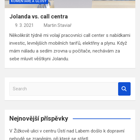
KOMENTÁŘE A GLOSY
Jolanda vs. call centra
9. 3. 2021
Martin Staviař
Několikrát týdně mi volají pracovníci call center s nabídkami
investic, levnějších mobilních tarifů, elektřiny a plynu. Když
mám náladu a sedím zrovna u počítače, nechávám za
sebe mluvit věštkyni Jolandu.
S
e
a
r
c
Nejnovější příspěvky
h
V Žižkově ulici v centru Ústí nad Labem došlo k dopravní
nehodě se zraněním, při které se střetl…