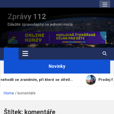
Skip
to
Zprávy 112
content
Důležité zpravodajství na jednom místě
Novinky
zraněním, při které se střetl…
Prodej fotbalového
Home
komentáře
Štítek:
komentáře