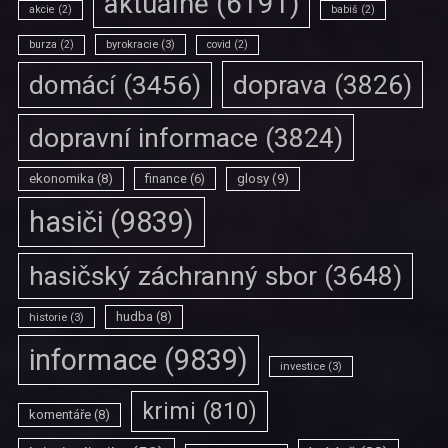
aktuálně
(6191)
akcie
(2)
babiš
(2)
burza
(2)
byrokracie
(3)
covid
(2)
doprava
(3826)
domácí
(3456)
dopravní informace
(3824)
ekonomika
(8)
finance
(6)
glosy
(9)
hasiči
(9839)
hasičský záchranný sbor
(3648)
hudba
(8)
historie
(3)
informace
(9839)
investice
(3)
krimi
(810)
komentáře
(8)