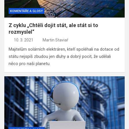
KOMENTÁŘE A GLOSY
Z cyklu „Chtěli dojit stát, ale stát si to
rozmyslel“
10. 3. 2021
Martin Staviař
Majitelům solárních elektráren, kteří spoléhali na dotace od
státu nejspíš zbudou jen dluhy a dobrý pocit, že udělali
něco pro naši planetu.