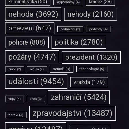
kriminalistika
(50)
krádež
(38)
kryptoměny
(4)
nehoda
(3692)
nehody
(2160)
omezení
(647)
podvody
(4)
podnikání
(3)
politika
(2780)
policie
(808)
požáry
(4747)
prezident
(1320)
senioři
(9)
technologie
(5)
práce
(2)
rodina
(2)
události
(9454)
vražda
(179)
zahraničí
(5424)
vtipy
(4)
věda
(3)
zpravodajství
(13487)
zdraví
(4)