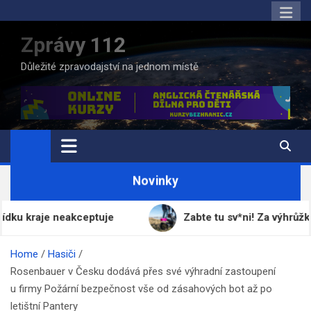
Skip
to
Zprávy 112
content
Důležité zpravodajství na jednom místě
Novinky
je neakceptuje
Zabte tu sv*ni! Za výhrůžky novin
Home
Hasiči
Rosenbauer v Česku dodává přes své výhradní zastoupení
u firmy Požární bezpečnost vše od zásahových bot až po
letištní Pantery