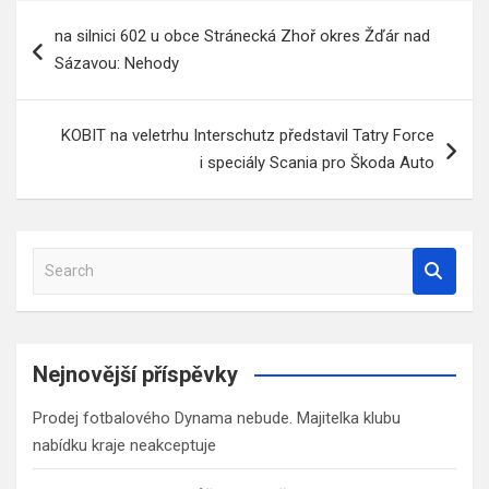
Navigace
na silnici 602 u obce Stránecká Zhoř okres Žďár nad
pro
Sázavou: Nehody
příspěvek
KOBIT na veletrhu Interschutz představil Tatry Force
i speciály Scania pro Škoda Auto
S
e
a
r
c
Nejnovější příspěvky
h
Prodej fotbalového Dynama nebude. Majitelka klubu
nabídku kraje neakceptuje