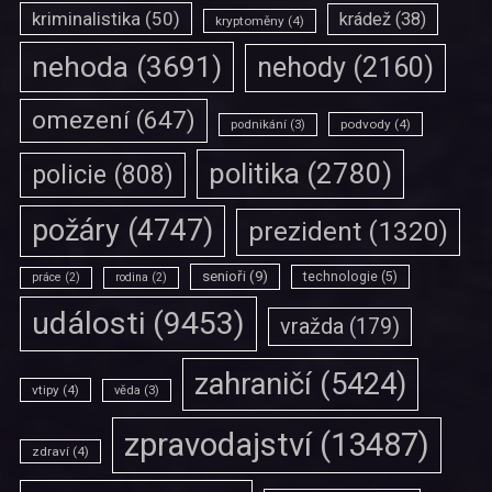
kriminalistika
(50)
krádež
(38)
kryptoměny
(4)
nehoda
(3691)
nehody
(2160)
omezení
(647)
podvody
(4)
podnikání
(3)
politika
(2780)
policie
(808)
požáry
(4747)
prezident
(1320)
senioři
(9)
technologie
(5)
práce
(2)
rodina
(2)
události
(9453)
vražda
(179)
zahraničí
(5424)
vtipy
(4)
věda
(3)
zpravodajství
(13487)
zdraví
(4)