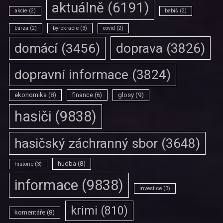
aktuálně
(6191)
akcie
(2)
babiš
(2)
burza
(2)
byrokracie
(3)
covid
(2)
doprava
(3826)
domácí
(3456)
dopravní informace
(3824)
ekonomika
(8)
finance
(6)
glosy
(9)
hasiči
(9838)
hasičský záchranný sbor
(3648)
hudba
(8)
historie
(3)
informace
(9838)
investice
(3)
krimi
(810)
komentáře
(8)