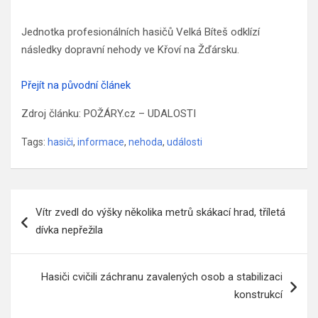
Jednotka profesionálních hasičů Velká Bíteš odklízí
následky dopravní nehody ve Křoví na Žďársku.
Přejít na původní článek
Zdroj článku: POŽÁRY.cz – UDALOSTI
Tags:
hasiči
,
informace
,
nehoda
,
události
Navigace
Vítr zvedl do výšky několika metrů skákací hrad, tříletá
pro
dívka nepřežila
příspěvek
Hasiči cvičili záchranu zavalených osob a stabilizaci
konstrukcí