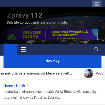
Skip
to
Zprávy 112
content
Důležité zpravodajství na jednom místě
Novinky
 se zraněním, při které se střetl…
Prodej fotbalo
Home
Hasiči
Jednotka profesionálních hasičů Velká Bíteš odklízí následky
dopravní nehody ve Křoví na Žďársku.