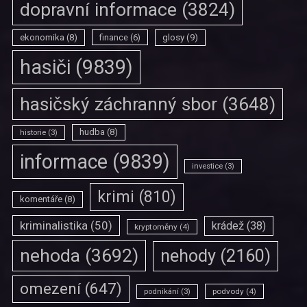
dopravní informace
(3824)
ekonomika
(8)
finance
(6)
glosy
(9)
hasiči
(9839)
hasičský záchranný sbor
(3648)
hudba
(8)
historie
(3)
informace
(9839)
investice
(3)
krimi
(810)
komentáře
(8)
kriminalistika
(50)
krádež
(38)
kryptoměny
(4)
nehoda
(3692)
nehody
(2160)
omezení
(647)
podvody
(4)
podnikání
(3)