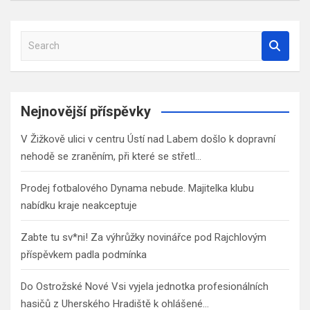
S
e
a
r
c
Nejnovější příspěvky
h
V Žižkově ulici v centru Ústí nad Labem došlo k dopravní
nehodě se zraněním, při které se střetl…
Prodej fotbalového Dynama nebude. Majitelka klubu
nabídku kraje neakceptuje
Zabte tu sv*ni! Za výhrůžky novinářce pod Rajchlovým
příspěvkem padla podmínka
Do Ostrožské Nové Vsi vyjela jednotka profesionálních
hasičů z Uherského Hradiště k ohlášené…