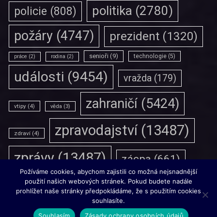
politika
(2780)
policie
(808)
požáry
(4747)
prezident
(1320)
senioři
(9)
technologie
(5)
práce
(2)
rodina
(2)
události
(9454)
vražda
(179)
zahraničí
(5424)
vtipy
(4)
věda
(3)
zpravodajství
(13487)
zdraví
(4)
zprávy
(13487)
zácpa
(661)
Požíváme cookies, abychom zajistili co možná nejsnadnější
použití našich webových stránek. Pokud budete nadále
prohlížet naše stránky předpokládáme, že s použitím cookies
souhlasíte.
Souhlasím
Zásady ochrany osobních údajů
Copyright © Všechna práva vyhrazena | Theme by
MantraBrain