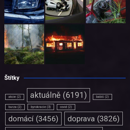
Štítky
aktuálně
(6191)
akcie
(2)
babiš
(2)
burza
(2)
byrokracie
(3)
covid
(2)
doprava
(3826)
domácí
(3456)