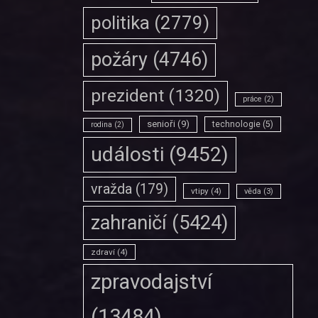
politika
(2779)
požáry
(4746)
prezident
(1320)
práce
(2)
senioři
(9)
technologie
(5)
rodina
(2)
události
(9452)
vražda
(179)
vtipy
(4)
věda
(3)
zahraničí
(5424)
zdraví
(4)
zpravodajství
(13484)