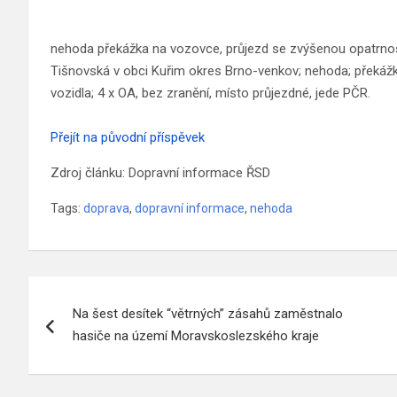
nehoda překážka na vozovce, průjezd se zvýšenou opatrností
Tišnovská v obci Kuřim okres Brno-venkov; nehoda; překáž
vozidla; 4 x OA, bez zranění, místo průjezdné, jede PČR.
Přejít na původní příspěvek
Zdroj článku: Dopravní informace ŘSD
Tags:
doprava
,
dopravní informace
,
nehoda
Navigace
Na šest desítek “větrných” zásahů zaměstnalo
pro
hasiče na území Moravskoslezského kraje
příspěvek