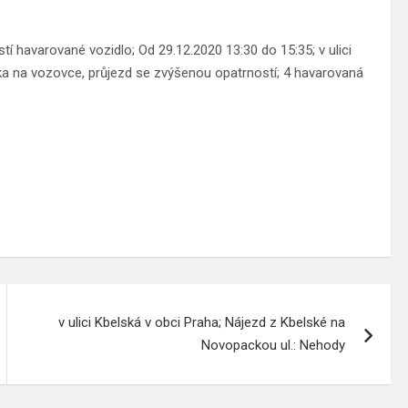
 havarované vozidlo; Od 29.12.2020 13:30 do 15:35; v ulici
ka na vozovce, průjezd se zvýšenou opatrností; 4 havarovaná
v ulici Kbelská v obci Praha; Nájezd z Kbelské na
Novopackou ul.: Nehody