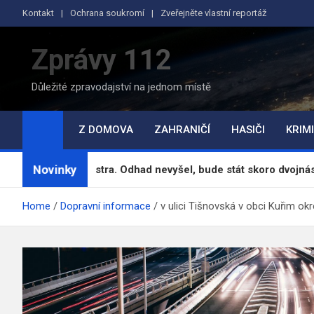
Skip
Kontakt
Ochrana soukromí
Zveřejněte vlastní reportáž
to
content
Zprávy 112
Důležité zpravodajství na jednom místě
Z DOMOVA
ZAHRANIČÍ
HASIČI
KRIMI
Novinky
o ministra. Odhad nevyšel, bude stát skoro dvojnásobek
Home
Dopravní informace
v ulici Tišnovská v obci Kuřim o