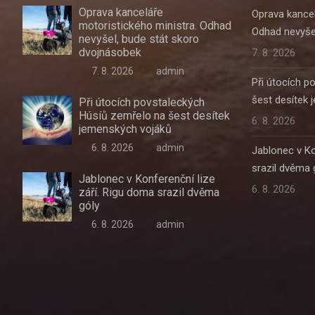
Oprava kanceláře
Oprava kancel
motoristického ministra. Odhad
Odhad nevyše
nevyšel, bude stát skoro
dvojnásobek
7. 8. 2026
7. 8. 2026
admin
Při útocích p
šest desítek
Při útocích povstaleckých
Húsíů zemřelo na šest desítek
6. 8. 2026
jemenských vojáků
6. 8. 2026
admin
Jablonec v Ko
srazil dvěma 
Jablonec v Konferenční lize
6. 8. 2026
září. Rigu doma srazil dvěma
góly
6. 8. 2026
admin