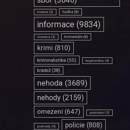
hudba
(8)
historie
(3)
informace
(9834)
komentáře
(8)
investice
(3)
krimi
(810)
kriminalistika
(50)
kryptoměny
(4)
krádež
(38)
nehoda
(3689)
nehody
(2159)
omezení
(647)
podnikání
(3)
policie
(808)
podvody
(4)