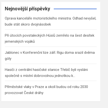
r
c
Nejnovější příspěvky
h
Oprava kanceláře motoristického ministra. Odhad nevyšel,
bude stát skoro dvojnásobek
Při útocích povstaleckých Húsíů zemřelo na šest desítek
jemenských vojáků
Jablonec v Konferenční lize září. Rigu doma srazil dvěma
góly
Hasiči z centrální hasičské stanice Třebíč byli vysláni
společně s místní dobrovolnou jednotkou k…
Příměstské vlaky v Praze a okolí budou od roku 2030
provozovat České dráhy