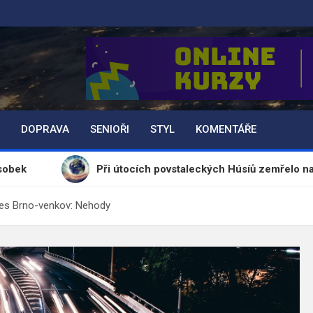
DOPRAVA
SENIOŘI
STYL
KOMENTÁŘE
Při útocích povstaleckých Húsíů zemřelo na šest desíte
kres Brno-venkov: Nehody