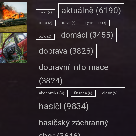
aktuálně
(6190)
akcie
(2)
babiš
(2)
burza
(2)
byrokracie
(3)
domácí
(3455)
covid
(2)
doprava
(3826)
dopravní informace
(3824)
ekonomika
(8)
finance
(6)
glosy
(9)
hasiči
(9834)
hasičský záchranný
sbor
(3646)