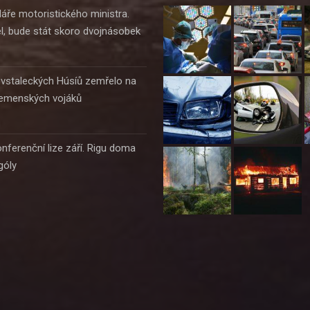
áře motoristického ministra.
l, bude stát skoro dvojnásobek
ovstaleckých Húsíů zemřelo na
 jemenských vojáků
nferenční lize září. Rigu doma
góly