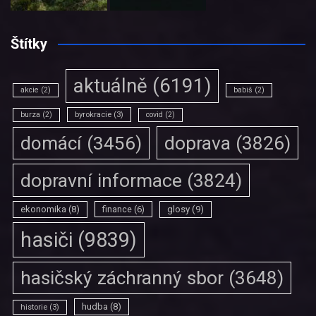
Štítky
aktuálně
(6191)
akcie
(2)
babiš
(2)
burza
(2)
byrokracie
(3)
covid
(2)
doprava
(3826)
domácí
(3456)
dopravní informace
(3824)
ekonomika
(8)
finance
(6)
glosy
(9)
hasiči
(9839)
hasičský záchranný sbor
(3648)
hudba
(8)
historie
(3)