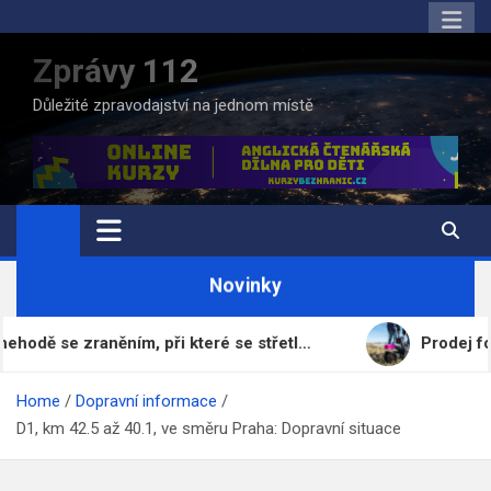
Skip
to
Zprávy 112
content
Důležité zpravodajství na jednom místě
Novinky
e zraněním, při které se střetl…
Prodej fotbalovéh
Home
Dopravní informace
D1, km 42.5 až 40.1, ve směru Praha: Dopravní situace