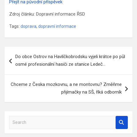
Přejít na původní příspěvek
Zdroj článku: Dopravní informace ŘSD
Tags:
doprava
,
dopravní informace
Navigace
Do obce Ostrov na Havlíčkobrodsku vyjeli krátce po půl
pro
osmé profesionální hasiči ze stanice Ledeč…
příspěvek
Chceme z Česka mozkovnu, a ne montovnu? Změňme
přijímačky na SŠ, říká odborník
S
e
a