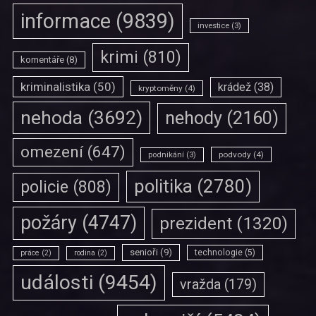
informace
(9839)
investice
(3)
krimi
(810)
komentáře
(8)
kriminalistika
(50)
krádež
(38)
kryptoměny
(4)
nehoda
(3692)
nehody
(2160)
omezení
(647)
podvody
(4)
podnikání
(3)
politika
(2780)
policie
(808)
požáry
(4747)
prezident
(1320)
senioři
(9)
technologie
(5)
práce
(2)
rodina
(2)
události
(9454)
vražda
(179)