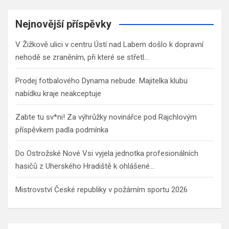
r
c
Nejnovější příspěvky
h
V Žižkově ulici v centru Ústí nad Labem došlo k dopravní
nehodě se zraněním, při které se střetl…
Prodej fotbalového Dynama nebude. Majitelka klubu
nabídku kraje neakceptuje
Zabte tu sv*ni! Za výhrůžky novinářce pod Rajchlovým
příspěvkem padla podmínka
Do Ostrožské Nové Vsi vyjela jednotka profesionálních
hasičů z Uherského Hradiště k ohlášené…
Mistrovství České republiky v požárním sportu 2026