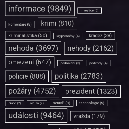
informace
(9849)
investice
(3)
krimi
(810)
komentáře
(8)
kriminalistika
(50)
krádež
(38)
kryptoměny
(4)
nehoda
(3697)
nehody
(2162)
omezení
(647)
podvody
(4)
podnikání
(3)
politika
(2783)
policie
(808)
požáry
(4752)
prezident
(1323)
senioři
(9)
technologie
(5)
práce
(2)
rodina
(2)
události
(9464)
vražda
(179)