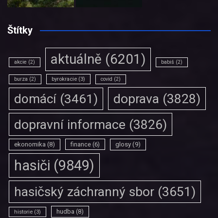
Štítky
aktuálně
(6201)
akcie
(2)
babiš
(2)
burza
(2)
byrokracie
(3)
covid
(2)
doprava
(3828)
domácí
(3461)
dopravní informace
(3826)
ekonomika
(8)
finance
(6)
glosy
(9)
hasiči
(9849)
hasičský záchranný sbor
(3651)
hudba
(8)
historie
(3)