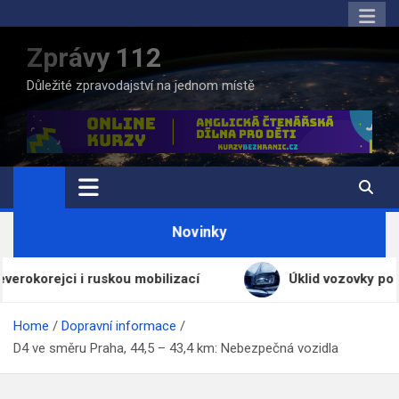
Skip
to
Zprávy 112
content
Důležité zpravodajství na jednom místě
Novinky
rejci i ruskou mobilizací
Úklid vozovky po doprav
Home
Dopravní informace
D4 ve směru Praha, 44,5 – 43,4 km: Nebezpečná vozidla