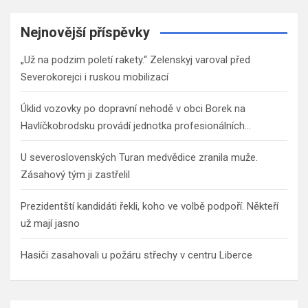
r
c
Nejnovější příspěvky
h
„Už na podzim poletí rakety.“ Zelenskyj varoval před
Severokorejci i ruskou mobilizací
Úklid vozovky po dopravní nehodě v obci Borek na
Havlíčkobrodsku provádí jednotka profesionálních…
U severoslovenských Turan medvědice zranila muže.
Zásahový tým ji zastřelil
Prezidentští kandidáti řekli, koho ve volbě podpoří. Někteří
už mají jasno
Hasiči zasahovali u požáru střechy v centru Liberce