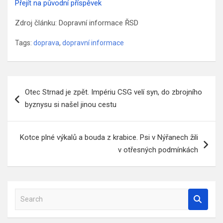
Přejít na původní příspěvek
Zdroj článku: Dopravní informace ŘSD
Tags:
doprava
,
dopravní informace
Navigace
Otec Strnad je zpět. Impériu CSG velí syn, do zbrojního
pro
byznysu si našel jinou cestu
příspěvek
Kotce plné výkalů a bouda z krabice. Psi v Nýřanech žili
v otřesných podmínkách
S
e
a