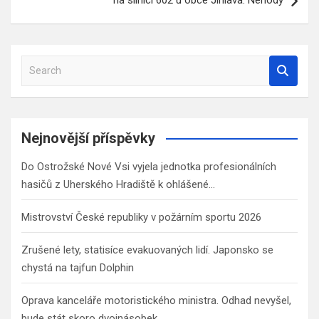
S
e
a
r
c
Nejnovější příspěvky
h
Do Ostrožské Nové Vsi vyjela jednotka profesionálních
hasičů z Uherského Hradiště k ohlášené…
Mistrovství České republiky v požárním sportu 2026
Zrušené lety, statisíce evakuovaných lidí. Japonsko se
chystá na tajfun Dolphin
Oprava kanceláře motoristického ministra. Odhad nevyšel,
bude stát skoro dvojnásobek