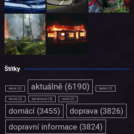
Štítky
aktuálně
(6190)
akcie
(2)
babiš
(2)
burza
(2)
byrokracie
(3)
covid
(2)
doprava
(3826)
domácí
(3455)
dopravní informace
(3824)