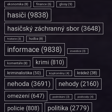
ekonomika
(8)
finance
(6)
glosy
(9)
hasiči
(9838)
hasičský záchranný sbor
(3648)
hudba
(8)
historie
(3)
informace
(9838)
investice
(3)
krimi
(810)
komentáře
(8)
kriminalistika
(50)
krádež
(38)
kryptoměny
(4)
nehoda
(3691)
nehody
(2160)
omezení
(647)
podvody
(4)
podnikání
(3)
politika
(2779)
policie
(808)