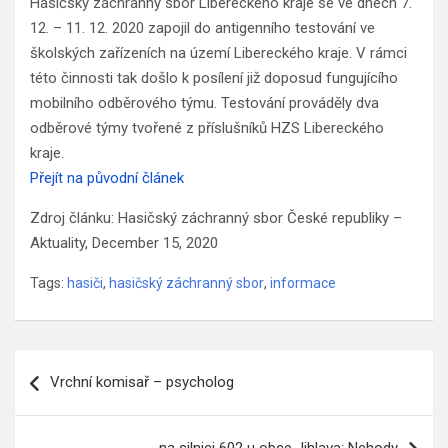
Hasičský záchranný sbor Libereckého kraje se ve dnech 7.
12. – 11. 12. 2020 zapojil do antigenního testování ve
školských zařízeních na území Libereckého kraje. V rámci
této činnosti tak došlo k posílení již doposud fungujícího
mobilního odběrového týmu. Testování prováděly dva
odběrové týmy tvořené z příslušníků HZS Libereckého
kraje.
Přejít na původní článek
Zdroj článku: Hasičský záchranný sbor České republiky –
Aktuality, December 15, 2020
Tags:
hasiči
,
hasičský záchranný sbor
,
informace
Navigace
Vrchní komisař – psycholog
pro
příspěvek
na silnici 602 u obce Jihlava: Nehody