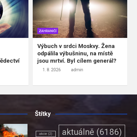
ZAHRANIČÍ
Výbuch v srdci Moskvy. Žena
odpálila výbušninu, na místě
vědectví
jsou mrtví. Byl cílem generál?
1. 8. 2026
admin
Štítky
aktuálně
(6186)
akcie
(2)