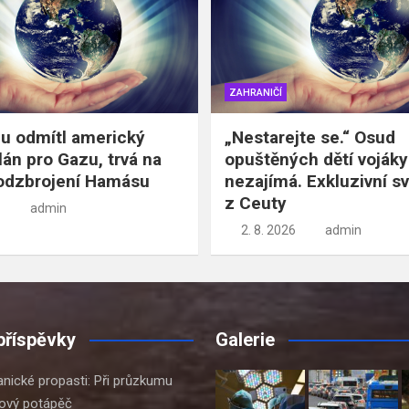
ZAHRANIČÍ
u odmítl americký
„Nestarejte se.“ Osud
lán pro Gazu, trvá na
opuštěných dětí vojáky
odzbrojení Hamásu
nezajímá. Exkluzivní s
z Ceuty
admin
2. 8. 2026
admin
příspěvky
Galerie
anické propasti: Při průzkumu
kový potápěč