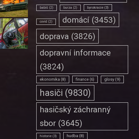
babiš
(2)
burza
(2)
byrokracie
(3)
domácí
(3453)
covid
(2)
doprava
(3826)
dopravní informace
(3824)
ekonomika
(8)
finance
(6)
glosy
(9)
hasiči
(9830)
hasičský záchranný
sbor
(3645)
hudba
(8)
historie
(3)