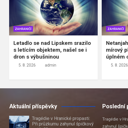
ZAHRANIČÍ
ZAHRANIČÍ
Letadlo se nad Lipskem srazilo
Netanjah
s letícím objektem, našel se i
mírový p
dron s výbušninou
úplném 
5. 8. 2026
admin
5. 8. 2026
Aktuální příspěvky
Poslední 
Tragédie v Hranické propasti:
Tragédie v Hr
Při průzkumu zahynul špičkový
zahynul špič