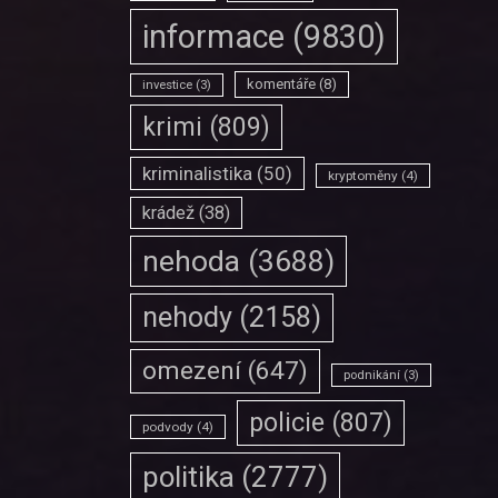
informace
(9830)
komentáře
(8)
investice
(3)
krimi
(809)
kriminalistika
(50)
kryptoměny
(4)
krádež
(38)
nehoda
(3688)
nehody
(2158)
omezení
(647)
podnikání
(3)
policie
(807)
podvody
(4)
politika
(2777)