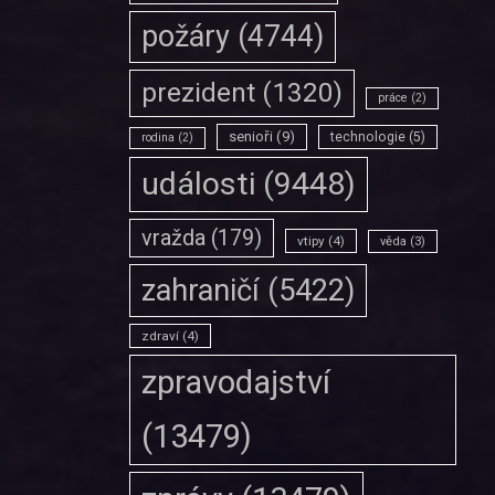
požáry
(4744)
prezident
(1320)
práce
(2)
senioři
(9)
technologie
(5)
rodina
(2)
události
(9448)
vražda
(179)
vtipy
(4)
věda
(3)
zahraničí
(5422)
zdraví
(4)
zpravodajství
(13479)