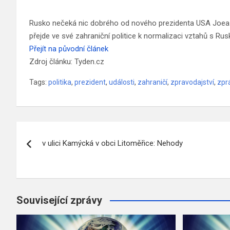
Rusko nečeká nic dobrého od nového prezidenta USA Joea B
přejde ve své zahraniční politice k normalizaci vztahů s Ru
Přejít na původní článek
Zdroj článku: Tyden.cz
Tags:
politika
,
prezident
,
události
,
zahraničí
,
zpravodajství
,
zpr
Navigace
v ulici Kamýcká v obci Litoměřice: Nehody
pro
příspěvek
Související zprávy