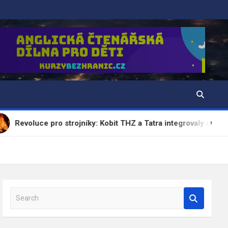
pro strojníky: Kobit THZ a Tatra integrovaly ovládání nástavby d
S
e
a