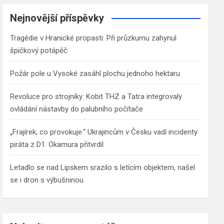
r
c
Nejnovější příspěvky
h
Tragédie v Hranické propasti: Při průzkumu zahynul
špičkový potápěč
Požár pole u Vysoké zasáhl plochu jednoho hektaru
Revoluce pro strojníky: Kobit THZ a Tatra integrovaly
ovládání nástavby do palubního počítače
„Frajírek, co provokuje.“ Ukrajincům v Česku vadí incidenty
piráta z D1. Okamura přitvrdil
Letadlo se nad Lipskem srazilo s letícím objektem, našel
se i dron s výbušninou