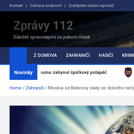
Skip
Kontakt
Ochrana soukromí
Zveřejněte vlastní reportáž
to
content
Zprávy 112
Důležité zpravodajství na jednom místě
Z DOMOVA
ZAHRANIČÍ
HASIČI
KRIMI
Novinky
i průzkumu zahynul špičkový potápěč
Požár pole u
Home
Zahraničí
Moskva od Bidenovy vlády nic dobrého neče