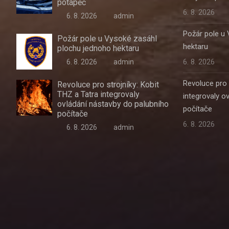
potápěč
6. 8. 2026
6. 8. 2026
admin
Požár pole u
Požár pole u Vysoké zasáhl
hektaru
plochu jednoho hektaru
6. 8. 2026
6. 8. 2026
admin
Revoluce pro 
Revoluce pro strojníky: Kobit
THZ a Tatra integrovaly
integrovaly o
ovládání nástavby do palubního
počítače
počítače
6. 8. 2026
6. 8. 2026
admin