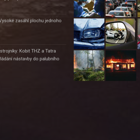
 Vysoké zasáhl plochu jednoho
strojníky: Kobit THZ a Tatra
vládání nástavby do palubního