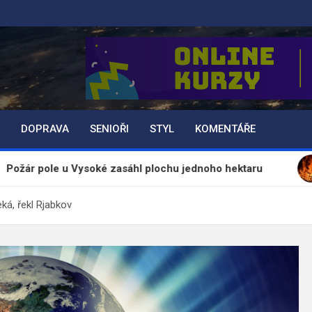
DOPRAVA
SENIOŘI
STYL
KOMENTÁŘE
 Vysoké zasáhl plochu jednoho hektaru
Revoluce 
ká, řekl Rjabkov