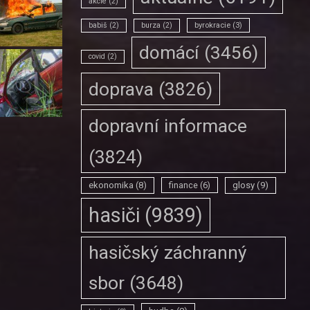
akcie
(2)
babiš
(2)
burza
(2)
byrokracie
(3)
domácí
(3456)
covid
(2)
doprava
(3826)
dopravní informace
(3824)
ekonomika
(8)
finance
(6)
glosy
(9)
hasiči
(9839)
hasičský záchranný
sbor
(3648)