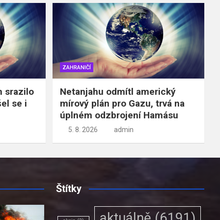
ZAHRANIČÍ
 srazilo
Netanjahu odmítl americký
el se i
mírový plán pro Gazu, trvá na
úplném odzbrojení Hamásu
5. 8. 2026
admin
Štítky
aktuálně
(6191)