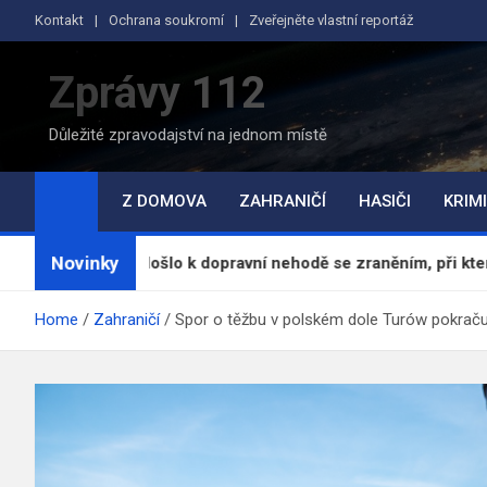
Skip
Kontakt
Ochrana soukromí
Zveřejněte vlastní reportáž
to
content
Zprávy 112
Důležité zpravodajství na jednom místě
Z DOMOVA
ZAHRANIČÍ
HASIČI
KRIMI
Novinky
Labem došlo k dopravní nehodě se zraněním, při které se střetl…
Home
Zahraničí
Spor o těžbu v polském dole Turów pokrač