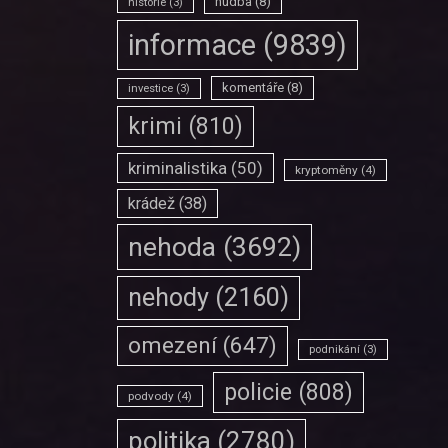
hudba
(8)
historie
(3)
informace
(9839)
komentáře
(8)
investice
(3)
krimi
(810)
kriminalistika
(50)
kryptoměny
(4)
krádež
(38)
nehoda
(3692)
nehody
(2160)
omezení
(647)
podnikání
(3)
policie
(808)
podvody
(4)
politika
(2780)