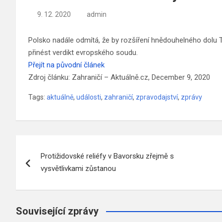
9. 12. 2020
admin
Polsko nadále odmítá, že by rozšíření hnědouhelného dolu
přinést verdikt evropského soudu.
Přejít na původní článek
Zdroj článku: Zahraničí – Aktuálně.cz, December 9, 2020
Tags:
aktuálně
,
události
,
zahraničí
,
zpravodajství
,
zprávy
Navigace
Protižidovské reliéfy v Bavorsku zřejmě s
pro
vysvětlivkami zůstanou
příspěvek
Související zprávy