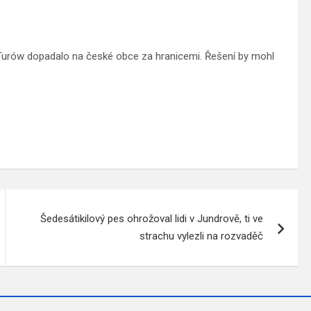
 Turów dopadalo na české obce za hranicemi. Řešení by mohl
Šedesátikilový pes ohrožoval lidi v Jundrově, ti ve
strachu vylezli na rozvaděč