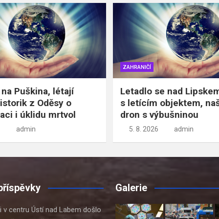
ZAHRANIČÍ
na Puškina, létají
Letadlo se nad Lipskem
istorik z Oděsy o
s letícím objektem, naš
aci i úklidu mrtvol
dron s výbušninou
admin
5. 8. 2026
admin
příspěvky
Galerie
ci v centru Ústí nad Labem došlo