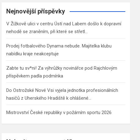
r
c
Nejnovější příspěvky
h
V Žižkově ulici v centru Ústí nad Labem došlo k dopravní
nehodě se zraněním, při které se střetl…
Prodej fotbalového Dynama nebude. Majitelka klubu
nabídku kraje neakceptuje
Zabte tu sv*ni! Za výhrůžky novinářce pod Rajchlovým
příspěvkem padla podmínka
Do Ostrožské Nové Vsi vyjela jednotka profesionálních
hasičů z Uherského Hradiště k ohlášené…
Mistrovství České republiky v požárním sportu 2026