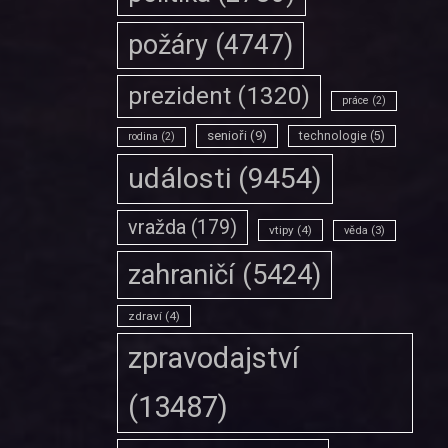
požáry
(4747)
prezident
(1320)
práce
(2)
senioři
(9)
technologie
(5)
rodina
(2)
události
(9454)
vražda
(179)
vtipy
(4)
věda
(3)
zahraničí
(5424)
zdraví
(4)
zpravodajství
(13487)