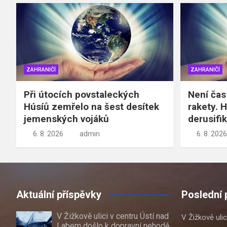
ZAHRANIČÍ
ZAHRANIČÍ
Při útocích povstaleckých
Není čas 
Húsíů zemřelo na šest desítek
rakety. H
jemenských vojáků
derusifik
6. 8. 2026
admin
6. 8. 2026
Aktuální příspěvky
Poslední 
V Žižkově ulici v centru Ústí nad
V Žižkově uli
Labem došlo k dopravní nehodě