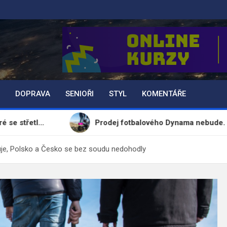
DOPRAVA
SENIOŘI
STYL
KOMENTÁŘE
Prodej fotbalového Dynama nebude. Majitelka klu
uje, Polsko a Česko se bez soudu nedohodly