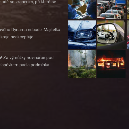
hodě se zraněním, při které se
lového Dynama nebude. Majitelka
 kraje neakceptuje
i! Za výhrůžky novinářce pod
říspěvkem padla podmínka