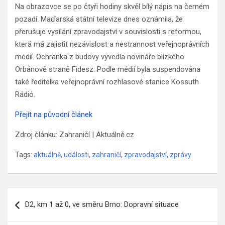
Na obrazovce se po čtyři hodiny skvěl bílý nápis na černém
pozadí. Maďarská státní televize dnes oznámila, že
přerušuje vysílání zpravodajství v souvislosti s reformou,
která má zajistit nezávislost a nestrannost veřejnoprávních
médií. Ochranka z budovy vyvedla novináře blízkého
Orbánově straně Fidesz. Podle médií byla suspendována
také ředitelka veřejnoprávní rozhlasové stanice Kossuth
Rádió.
Přejít na původní článek
Zdroj článku: Zahraničí | Aktuálně.cz
Tags:
aktuálně
,
události
,
zahraničí
,
zpravodajství
,
zprávy
Navigace
D2, km 1 až 0, ve směru Brno: Dopravní situace
pro