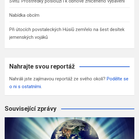
Svitu. Prostředky poslouží i k obnově zničeného vybavení
Nabídka obcím
Při útocích povstaleckých Húsíů zemřelo na šest desítek
jemenských vojáků
Nahrajte svou reportáž
Nahráli jste zajímavou reportáž ze svého okolí?
Podělte se
o ni s ostatními
.
Související zprávy