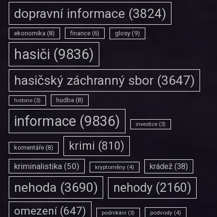
dopravní informace
(3824)
ekonomika
(8)
finance
(6)
glosy
(9)
hasiči
(9836)
hasičský záchranný sbor
(3647)
hudba
(8)
historie
(3)
informace
(9836)
investice
(3)
krimi
(810)
komentáře
(8)
kriminalistika
(50)
krádež
(38)
kryptoměny
(4)
nehoda
(3690)
nehody
(2160)
omezení
(647)
podvody
(4)
podnikání
(3)