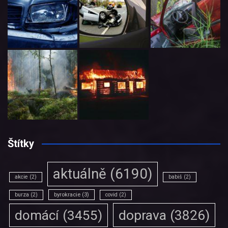
Štítky
aktuálně
(6190)
akcie
(2)
babiš
(2)
burza
(2)
byrokracie
(3)
covid
(2)
doprava
(3826)
domácí
(3455)