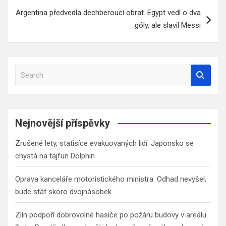
příspěvek
Argentina předvedla dechberoucí obrat. Egypt vedl o dva
góly, ale slavil Messi
S
e
a
r
c
Nejnovější příspěvky
h
Zrušené lety, statisíce evakuovaných lidí. Japonsko se
chystá na tajfun Dolphin
Oprava kanceláře motoristického ministra. Odhad nevyšel,
bude stát skoro dvojnásobek
Zlín podpoří dobrovolné hasiče po požáru budovy v areálu