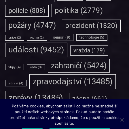
politika
(2779)
policie
(808)
požáry
(4747)
prezident
(1320)
senioři
(9)
technologie
(5)
práce
(2)
rodina
(2)
události
(9452)
vražda
(179)
zahraničí
(5424)
vtipy
(4)
věda
(3)
zpravodajství
(13485)
zdraví
(4)
zprávy
(13485)
zácpa
(661)
Požíváme cookies, abychom zajistili co možná nejsnadnější
použití našich webových stránek. Pokud budete nadále
prohlížet naše stránky předpokládáme, že s použitím cookies
souhlasíte.