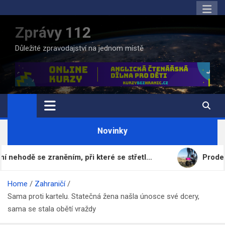
Skip
to
Zprávy 112
content
Důležité zpravodajství na jednom místě
Novinky
ě se zraněním, při které se střetl…
Prodej fotbalo
Home
Zahraničí
Sama proti kartelu. Statečná žena našla únosce své dcery,
sama se stala obětí vraždy