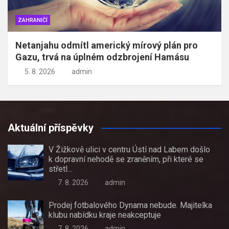
ZAHRANIČÍ
Netanjahu odmítl americký mírový plán pro
Gazu, trvá na úplném odzbrojení Hamásu
5. 8. 2026
admin
Aktuální příspěvky
V Žižkově ulici v centru Ústí nad Labem došlo
k dopravní nehodě se zraněním, při které se
střetl…
7. 8. 2026
admin
Prodej fotbalového Dynama nebude. Majitelka
klubu nabídku kraje neakceptuje
7. 8. 2026
admin