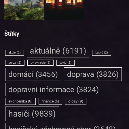
Štítky
aktuálně
(6191)
akcie
(2)
babiš
(2)
burza
(2)
byrokracie
(3)
covid
(2)
doprava
(3826)
domácí
(3456)
dopravní informace
(3824)
ekonomika
(8)
finance
(6)
glosy
(9)
hasiči
(9839)