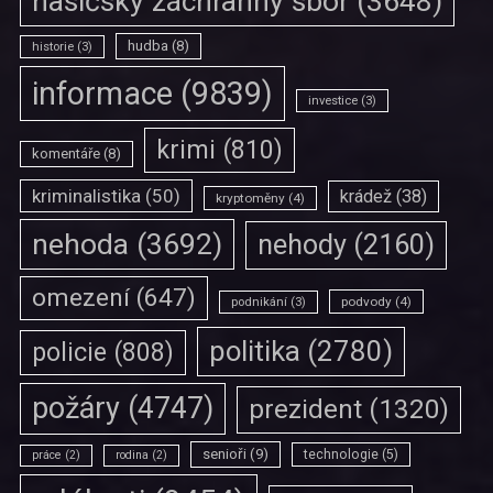
hasičský záchranný sbor
(3648)
hudba
(8)
historie
(3)
informace
(9839)
investice
(3)
krimi
(810)
komentáře
(8)
kriminalistika
(50)
krádež
(38)
kryptoměny
(4)
nehoda
(3692)
nehody
(2160)
omezení
(647)
podvody
(4)
podnikání
(3)
politika
(2780)
policie
(808)
požáry
(4747)
prezident
(1320)
senioři
(9)
technologie
(5)
práce
(2)
rodina
(2)