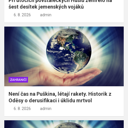
Při útocích povstaleckých Húsíů zemřelo na
šest desítek jemenských vojáků
6. 8. 2026
admin
ZAHRANIČÍ
Není čas na Puškina, létají rakety. Historik z
Oděsy o derusifikaci i úklidu mrtvol
6. 8. 2026
admin