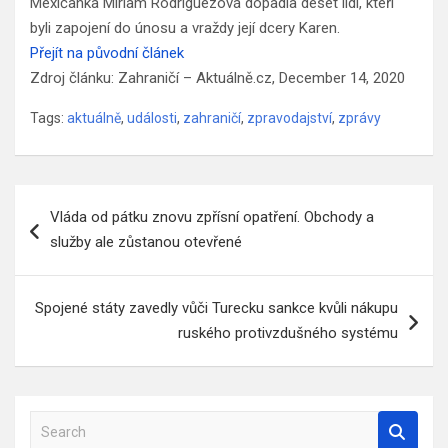
Mexičanka Miriam Rodríguezová dopadla deset lidí, kteří
byli zapojení do únosu a vraždy její dcery Karen.
Přejít na původní článek
Zdroj článku: Zahraničí – Aktuálně.cz, December 14, 2020
Tags:
aktuálně
,
události
,
zahraničí
,
zpravodajství
,
zprávy
Navigace
Vláda od pátku znovu zpřísní opatření. Obchody a
pro
služby ale zůstanou otevřené
příspěvek
Spojené státy zavedly vůči Turecku sankce kvůli nákupu
ruského protivzdušného systému
S
e