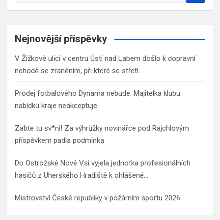
a
r
c
Nejnovější příspěvky
h
V Žižkově ulici v centru Ústí nad Labem došlo k dopravní
nehodě se zraněním, při které se střetl…
Prodej fotbalového Dynama nebude. Majitelka klubu
nabídku kraje neakceptuje
Zabte tu sv*ni! Za výhrůžky novinářce pod Rajchlovým
příspěvkem padla podmínka
Do Ostrožské Nové Vsi vyjela jednotka profesionálních
hasičů z Uherského Hradiště k ohlášené…
Mistrovství České republiky v požárním sportu 2026