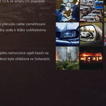
ž 13.4, ve směru D1: Dopravní
i přerušilo náhlé zemětřesení.
ěry vedly k těžko uvěřitelnému
jektu nemocnice vyjeli hasiči na
álost byla ohlášena ve Svitavách,