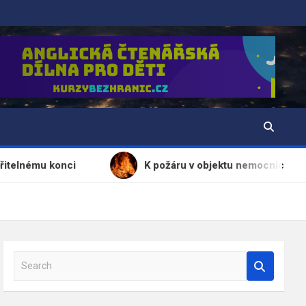
ci
K požáru v objektu nemocnice vyjeli hasiči na S
S
e
a