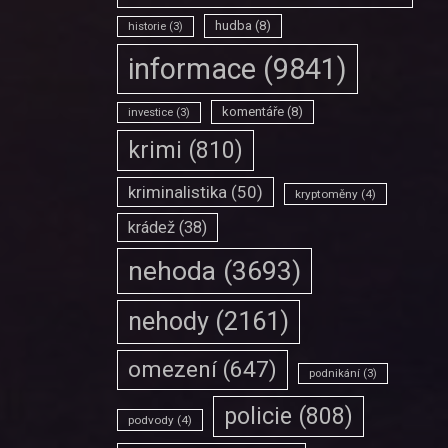
hudba
(8)
historie
(3)
informace
(9841)
komentáře
(8)
investice
(3)
krimi
(810)
kriminalistika
(50)
kryptoměny
(4)
krádež
(38)
nehoda
(3693)
nehody
(2161)
omezení
(647)
podnikání
(3)
policie
(808)
podvody
(4)