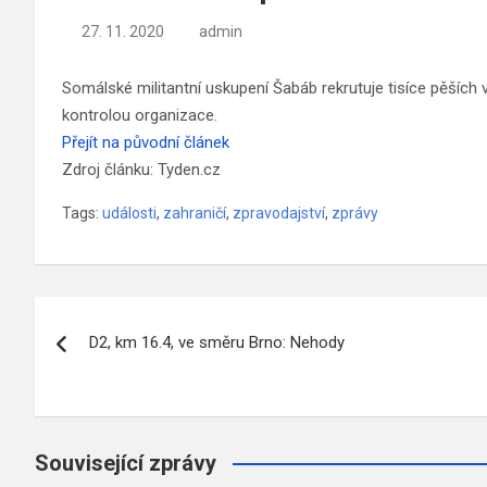
27. 11. 2020
admin
Somálské militantní uskupení Šabáb rekrutuje tisíce pěších vo
kontrolou organizace.
Přejít na původní článek
Zdroj článku: Tyden.cz
Tags:
události
,
zahraničí
,
zpravodajství
,
zprávy
Navigace
D2, km 16.4, ve směru Brno: Nehody
pro
příspěvek
Související zprávy