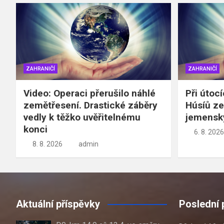
ZAHRANIČÍ
ZAHRANIČÍ
Video: Operaci přerušilo náhlé
Při útoc
zemětřesení. Drastické záběry
Húsíů ze
vedly k těžko uvěřitelnému
jemensk
konci
6. 8. 2026
8. 8. 2026
admin
Aktuální příspěvky
Poslední 