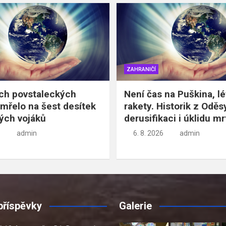
ZAHRANIČÍ
ích povstaleckých
Není čas na Puškina, lé
mřelo na šest desítek
rakety. Historik z Oděs
ých vojáků
derusifikaci i úklidu mr
admin
6. 8. 2026
admin
příspěvky
Galerie