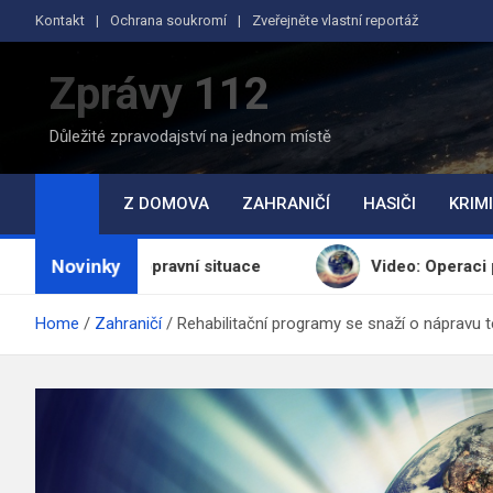
Skip
Kontakt
Ochrana soukromí
Zveřejněte vlastní reportáž
to
content
Zprávy 112
Důležité zpravodajství na jednom místě
Z DOMOVA
ZAHRANIČÍ
HASIČI
KRIMI
Novinky
D1: Dopravní situace
Video: Operaci přerušilo náhl
Home
Zahraničí
Rehabilitační programy se snaží o nápravu t