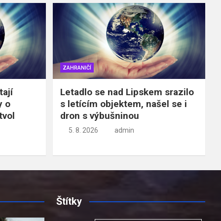
ZAHRANIČÍ
tají
Letadlo se nad Lipskem srazilo
y o
s letícím objektem, našel se i
tvol
dron s výbušninou
5. 8. 2026
admin
Štítky