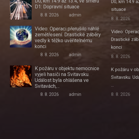
D0, km 14.9 až 13.4, ve směru
D0, km 14.9 a
D1: Dopravní situace
situace
8. 8. 2026
admin
8. 8. 2026
Video: Operaci přerušilo náhlé
Video: Operac
zemětřesení. Drastické záběry
Drastické záb
vedly k těžko uvěřitelnému
konci
konci
8. 8. 2026
admin
8. 8. 2026
K požáru v objektu nemocnice
K požáru v ob
vyjeli hasiči na Svitavsku.
Svitavsku. Ud
Událost byla ohlášena ve
…
Svitavách,…
8. 8. 2026
8. 8. 2026
admin