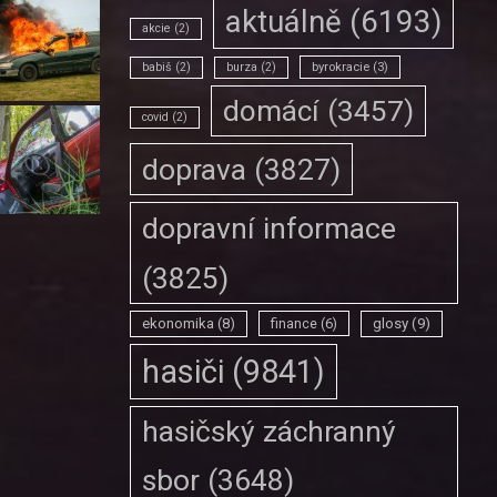
aktuálně
(6193)
akcie
(2)
babiš
(2)
burza
(2)
byrokracie
(3)
domácí
(3457)
covid
(2)
doprava
(3827)
dopravní informace
(3825)
ekonomika
(8)
finance
(6)
glosy
(9)
hasiči
(9841)
hasičský záchranný
sbor
(3648)