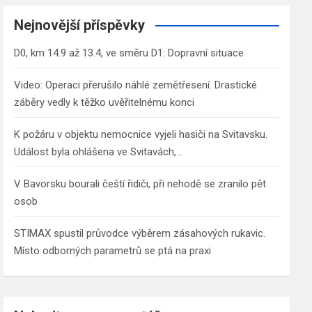
r
c
Nejnovější příspěvky
h
D0, km 14.9 až 13.4, ve směru D1: Dopravní situace
Video: Operaci přerušilo náhlé zemětřesení. Drastické
záběry vedly k těžko uvěřitelnému konci
K požáru v objektu nemocnice vyjeli hasiči na Svitavsku.
Událost byla ohlášena ve Svitavách,…
V Bavorsku bourali čeští řidiči, při nehodě se zranilo pět
osob
STIMAX spustil průvodce výběrem zásahových rukavic.
Místo odborných parametrů se ptá na praxi