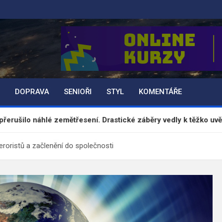
DOPRAVA
SENIOŘI
STYL
KOMENTÁŘE
é zemětřesení. Drastické záběry vedly k těžko uvěřitelnému kon
eroristů a začlenění do společnosti