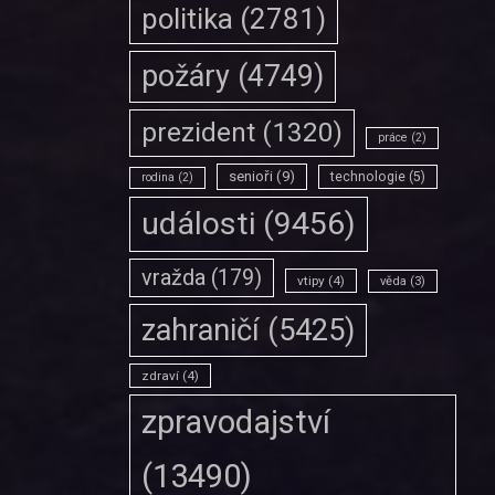
politika
(2781)
požáry
(4749)
prezident
(1320)
práce
(2)
senioři
(9)
technologie
(5)
rodina
(2)
události
(9456)
vražda
(179)
vtipy
(4)
věda
(3)
zahraničí
(5425)
zdraví
(4)
zpravodajství
(13490)