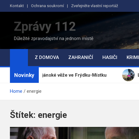
Skip
Kontakt
Ochrana soukromí
Zveřejněte vlastní reportáž
to
content
Zprávy 112
Důležité zpravodajství na jednom místě
Z DOMOVA
ZAHRANIČÍ
HASIČI
KRIMI
Novinky
u ze Svatojánské věže ve Frýdku-Místku
Ledecká př
Home
energie
Štítek:
energie