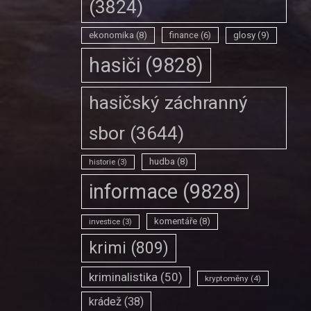
(3824)
ekonomika
(8)
finance
(6)
glosy
(9)
hasiči
(9828)
hasičský záchranný
sbor
(3644)
hudba
(8)
historie
(3)
informace
(9828)
komentáře
(8)
investice
(3)
krimi
(809)
kriminalistika
(50)
kryptoměny
(4)
krádež
(38)