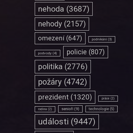
nehoda
(3687)
nehody
(2157)
omezení
(647)
podnikání
(3)
policie
(807)
podvody
(4)
politika
(2776)
požáry
(4742)
prezident
(1320)
práce
(2)
senioři
(9)
technologie
(5)
rodina
(2)
události
(9447)