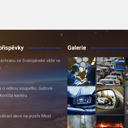
příspěvky
Galerie
i záchranu ze Svatojánské věže ve
u
a o velkou soupeřku. Gutová-
ončila kariéru
átrací akce na jezeře Most