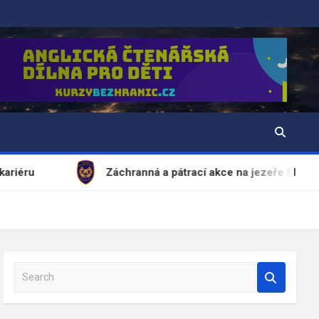
Záchranná a pátrací akce na jezeře Most
S
e
a