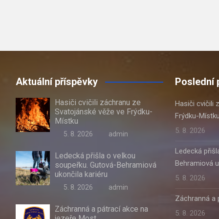
Aktuální příspěvky
Poslední 
Hasiči cvičili záchranu ze
Hasiči cvičil
Svatojánské věže ve Frýdku-
Frýdku-Místk
Místku
5. 8. 2026
5. 8. 2026
admin
Ledecká přišl
Ledecká přišla o velkou
Behramiová uk
soupeřku. Gutová-Behramiová
ukončila kariéru
5. 8. 2026
5. 8. 2026
admin
Záchranná a p
Záchranná a pátrací akce na
5. 8. 2026
jezeře Most