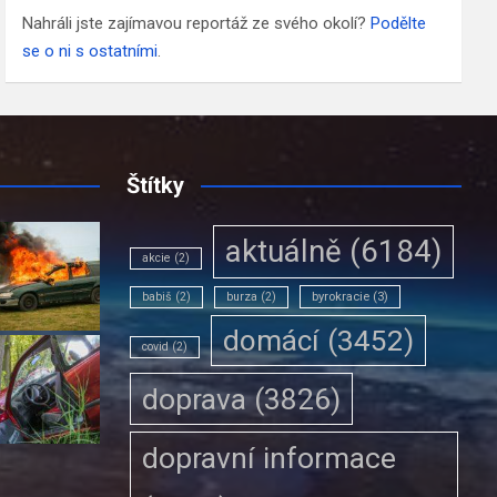
Nahráli jste zajímavou reportáž ze svého okolí?
Podělte
se o ni s ostatními
.
Štítky
aktuálně
(6184)
akcie
(2)
babiš
(2)
burza
(2)
byrokracie
(3)
domácí
(3452)
covid
(2)
doprava
(3826)
dopravní informace