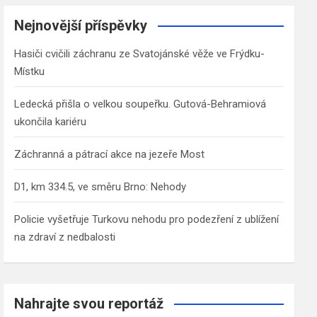
r
c
Nejnovější příspěvky
h
Hasiči cvičili záchranu ze Svatojánské věže ve Frýdku-
Místku
Ledecká přišla o velkou soupeřku. Gutová-Behramiová
ukončila kariéru
Záchranná a pátrací akce na jezeře Most
D1, km 334.5, ve směru Brno: Nehody
Policie vyšetřuje Turkovu nehodu pro podezření z ublížení
na zdraví z nedbalosti
Nahrajte svou reportáž