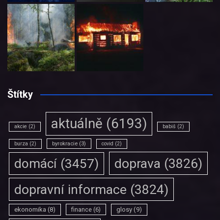
Štítky
aktuálně
(6193)
akcie
(2)
babiš
(2)
burza
(2)
byrokracie
(3)
covid
(2)
doprava
(3826)
domácí
(3457)
dopravní informace
(3824)
ekonomika
(8)
finance
(6)
glosy
(9)