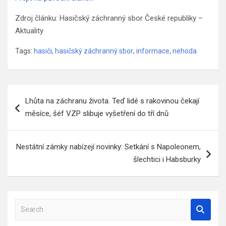
Zdroj článku: Hasičský záchranný sbor České republiky –
Aktuality
Tags:
hasiči
,
hasičský záchranný sbor
,
informace
,
nehoda
Navigace
Lhůta na záchranu života. Teď lidé s rakovinou čekají
pro
měsíce, šéf VZP slibuje vyšetření do tří dnů
příspěvek
Nestátní zámky nabízejí novinky: Setkání s Napoleonem,
šlechtici i Habsburky
S
e