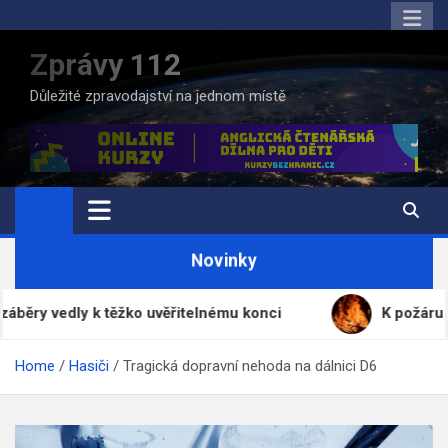
Skip
to
Zprávy 112
content
Důležité zpravodajství na jednom místě
Novinky
dly k těžko uvěřitelnému konci
K požáru v objektu 
Home
Hasiči
Tragická dopravní nehoda na dálnici D6