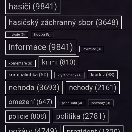
hasiči
(9841)
hasičský záchranný sbor
(3648)
hudba
(8)
historie
(3)
informace
(9841)
investice
(3)
krimi
(810)
komentáře
(8)
kriminalistika
(50)
krádež
(38)
kryptoměny
(4)
nehoda
(3693)
nehody
(2161)
omezení
(647)
podvody
(4)
podnikání
(3)
politika
(2781)
policie
(808)
požáry
(4749)
prezident
(1320)