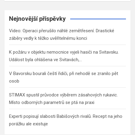
a
r
c
Nejnovější příspěvky
h
Video: Operaci přerušilo náhlé zemětřesení. Drastické
záběry vedly k těžko uvěřitelnému konci
K požáru v objektu nemocnice vyjeli hasiči na Svitavsku.
Událost byla ohlášena ve Svitavách,…
V Bavorsku bourali čeští řidiči, při nehodě se zranilo pět
osob
STIMAX spustil průvodce výběrem zásahových rukavic.
Místo odborných parametrů se ptá na praxi
Experti popisují slabosti Babišových rivalů. Recept na jeho
porážku ale existuje