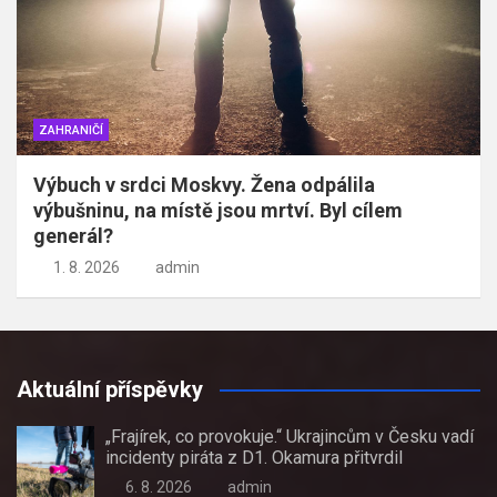
ZAHRANIČÍ
Výbuch v srdci Moskvy. Žena odpálila
výbušninu, na místě jsou mrtví. Byl cílem
generál?
1. 8. 2026
admin
Aktuální příspěvky
„Frajírek, co provokuje.“ Ukrajincům v Česku vadí
incidenty piráta z D1. Okamura přitvrdil
6. 8. 2026
admin