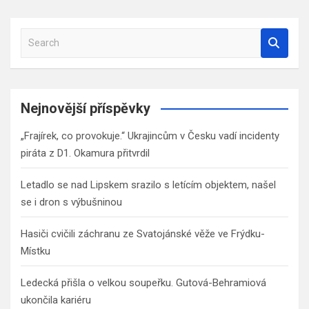
S
e
a
r
c
Nejnovější příspěvky
h
„Frajírek, co provokuje.“ Ukrajincům v Česku vadí incidenty
piráta z D1. Okamura přitvrdil
Letadlo se nad Lipskem srazilo s letícím objektem, našel
se i dron s výbušninou
Hasiči cvičili záchranu ze Svatojánské věže ve Frýdku-
Místku
Ledecká přišla o velkou soupeřku. Gutová-Behramiová
ukončila kariéru