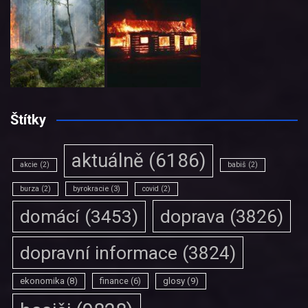
Štítky
aktuálně
(6186)
akcie
(2)
babiš
(2)
burza
(2)
byrokracie
(3)
covid
(2)
doprava
(3826)
domácí
(3453)
dopravní informace
(3824)
ekonomika
(8)
finance
(6)
glosy
(9)