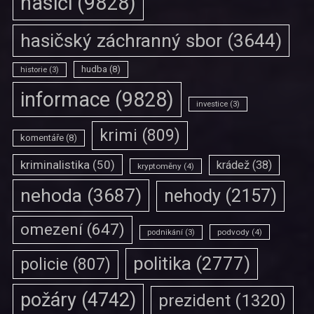
hasiči
(9828)
hasičský záchranný sbor
(3644)
hudba
(8)
historie
(3)
informace
(9828)
investice
(3)
krimi
(809)
komentáře
(8)
kriminalistika
(50)
krádež
(38)
kryptoměny
(4)
nehoda
(3687)
nehody
(2157)
omezení
(647)
podvody
(4)
podnikání
(3)
politika
(2777)
policie
(807)
požáry
(4742)
prezident
(1320)