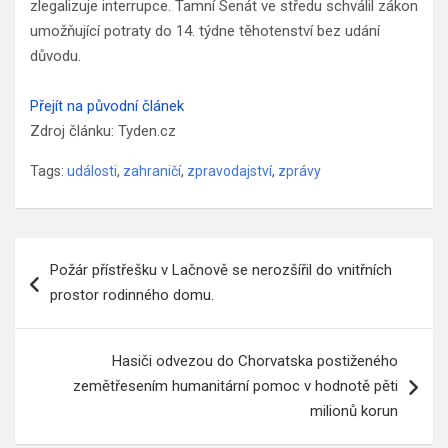
zlegalizuje interrupce. Tamní Senát ve středu schválil zákon
umožňující potraty do 14. týdne těhotenství bez udání
důvodu.
Přejít na původní článek
Zdroj článku: Tyden.cz
Tags:
události
,
zahraničí
,
zpravodajství
,
zprávy
Navigace
Požár přístřešku v Lačnově se nerozšířil do vnitřních
pro
prostor rodinného domu.
příspěvek
Hasiči odvezou do Chorvatska postiženého
zemětřesením humanitární pomoc v hodnotě pěti
milionů korun