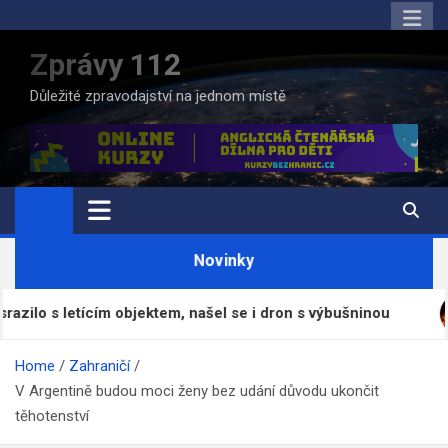
Skip
to
Zprávy 112
content
Důležité zpravodajství na jednom místě
Novinky
etícím objektem, našel se i dron s výbušninou
Hasi
Home
Zahraničí
V Argentině budou moci ženy bez udání důvodu ukončit
těhotenství