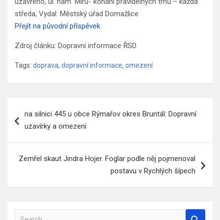
uzavřeno, ul. nám. Míru- konání pravidelných trhů – každá
středa, Vydal: Městský úřad Domažlice
Přejít na původní příspěvek
Zdroj článku: Dopravní informace ŘSD
Tags:
doprava
,
dopravní informace
,
omezení
Navigace
na silnici 445 u obce Rýmařov okres Bruntál: Dopravní
pro
uzavírky a omezení
příspěvek
Zemřel skaut Jindra Hojer. Foglar podle něj pojmenoval
postavu v Rychlých šípech
S