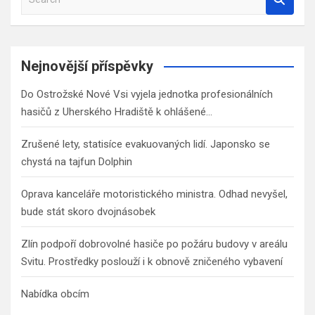
e
a
r
c
Nejnovější příspěvky
h
Do Ostrožské Nové Vsi vyjela jednotka profesionálních
hasičů z Uherského Hradiště k ohlášené…
Zrušené lety, statisíce evakuovaných lidí. Japonsko se
chystá na tajfun Dolphin
Oprava kanceláře motoristického ministra. Odhad nevyšel,
bude stát skoro dvojnásobek
Zlín podpoří dobrovolné hasiče po požáru budovy v areálu
Svitu. Prostředky poslouží i k obnově zničeného vybavení
Nabídka obcím