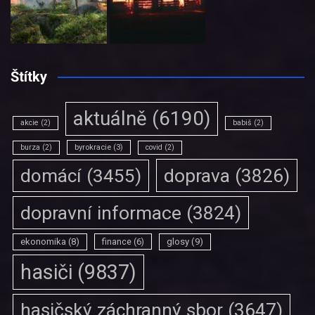
Štítky
aktuálně
(6190)
akcie
(2)
babiš
(2)
burza
(2)
byrokracie
(3)
covid
(2)
doprava
(3826)
domácí
(3455)
dopravní informace
(3824)
ekonomika
(8)
finance
(6)
glosy
(9)
hasiči
(9837)
hasičský záchranný sbor
(3647)