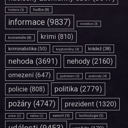
hudba
(8)
historie
(3)
informace
(9837)
investice
(3)
krimi
(810)
komentáře
(8)
kriminalistika
(50)
krádež
(38)
kryptoměny
(4)
nehoda
(3691)
nehody
(2160)
omezení
(647)
podvody
(4)
podnikání
(3)
politika
(2779)
policie
(808)
požáry
(4747)
prezident
(1320)
senioři
(9)
technologie
(5)
práce
(2)
rodina
(2)
události
(9453)