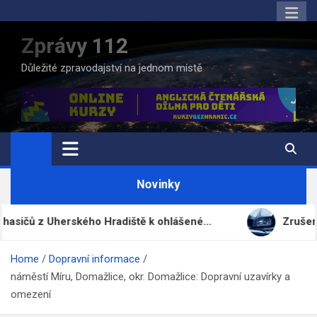
Skip
to
Zprávy 112
content
Důležité zpravodajství na jednom místě
Novinky
z Uherského Hradiště k ohlášené…
Zrušené lety, st
Home
Dopravní informace
náměstí Míru, Domažlice, okr. Domažlice: Dopravní uzavírky a
omezení