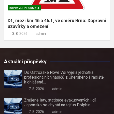
DOPRAVNÍ INFORMACE
D1, mezi km 46 a 46.1, ve směru Brno: Dopravní
uzavírky a omezení
3. 8. 2026
admin
Aktuální příspěvky
Do Ostrožské Nové Vsi vyjela jednotka
profesionálních hasičů z Uherského Hradiště
k ohlášené…
7. 8. 2026
admin
Zrušené lety, statisíce evakuovaných lidí.
Japonsko se chystá na tajfun Dolphin
7. 8. 2026
admin