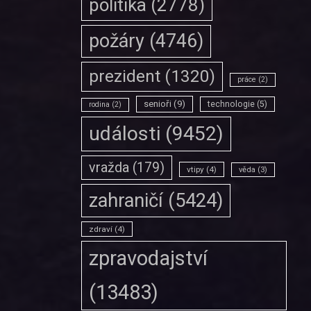
politika
(2778)
požáry
(4746)
prezident
(1320)
práce
(2)
senioři
(9)
technologie
(5)
rodina
(2)
události
(9452)
vražda
(179)
vtipy
(4)
věda
(3)
zahraničí
(5424)
zdraví
(4)
zpravodajství
(13483)