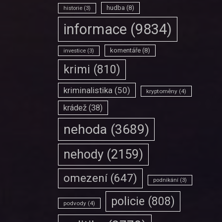
hudba
(8)
historie
(3)
informace
(9834)
komentáře
(8)
investice
(3)
krimi
(810)
kriminalistika
(50)
kryptoměny
(4)
krádež
(38)
nehoda
(3689)
nehody
(2159)
omezení
(647)
podnikání
(3)
policie
(808)
podvody
(4)