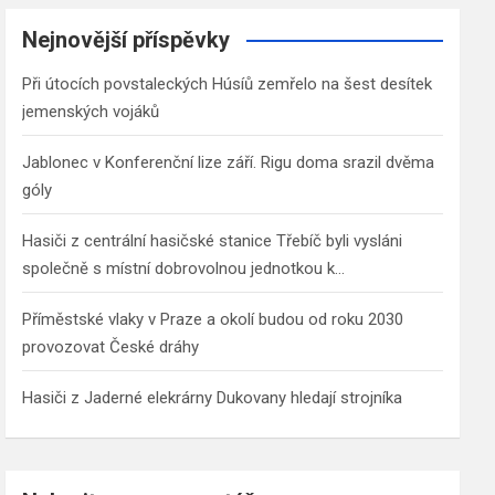
r
c
Nejnovější příspěvky
h
Při útocích povstaleckých Húsíů zemřelo na šest desítek
jemenských vojáků
Jablonec v Konferenční lize září. Rigu doma srazil dvěma
góly
Hasiči z centrální hasičské stanice Třebíč byli vysláni
společně s místní dobrovolnou jednotkou k…
Příměstské vlaky v Praze a okolí budou od roku 2030
provozovat České dráhy
Hasiči z Jaderné elekrárny Dukovany hledají strojníka