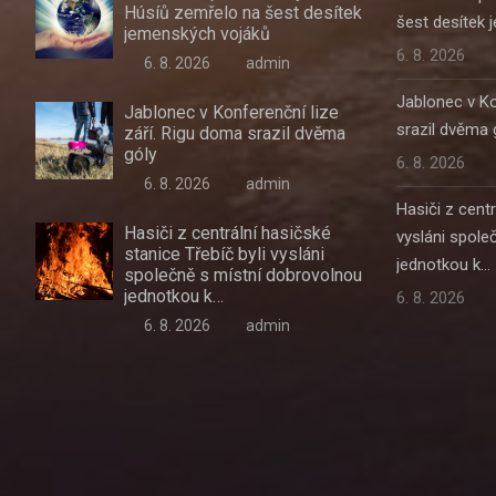
Húsíů zemřelo na šest desítek
šest desítek
jemenských vojáků
6. 8. 2026
6. 8. 2026
admin
Jablonec v Ko
Jablonec v Konferenční lize
srazil dvěma 
září. Rigu doma srazil dvěma
góly
6. 8. 2026
6. 8. 2026
admin
Hasiči z centr
Hasiči z centrální hasičské
vysláni spole
stanice Třebíč byli vysláni
jednotkou k…
společně s místní dobrovolnou
jednotkou k…
6. 8. 2026
6. 8. 2026
admin