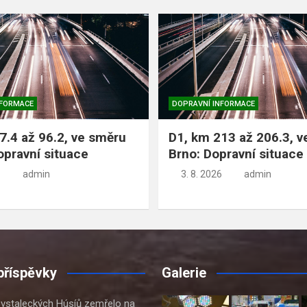
NFORMACE
DOPRAVNÍ INFORMACE
7.4 až 96.2, ve směru
D1, km 213 až 206.3, 
opravní situace
Brno: Dopravní situace
admin
3. 8. 2026
admin
příspěvky
Galerie
ovstaleckých Húsíů zemřelo na