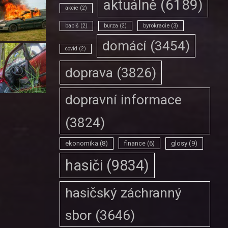
aktuálně
(6189)
akcie
(2)
babiš
(2)
burza
(2)
byrokracie
(3)
domácí
(3454)
covid
(2)
doprava
(3826)
dopravní informace
(3824)
ekonomika
(8)
finance
(6)
glosy
(9)
hasiči
(9834)
hasičský záchranný
sbor
(3646)