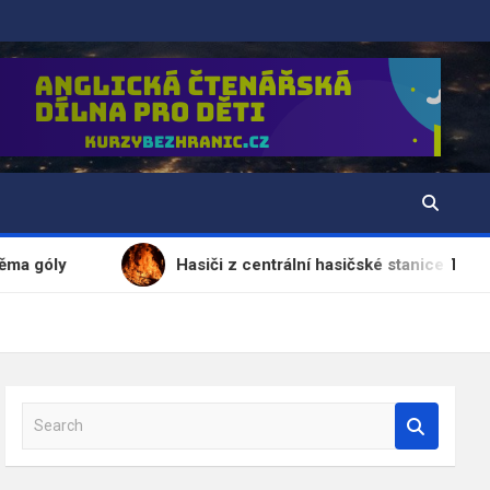
Hasiči z centrální hasičské stanice Třebíč byli vyslá
S
e
a