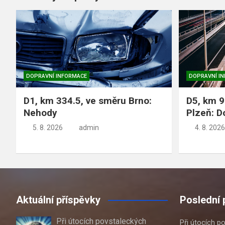
DOPRAVNÍ INFORMACE
DOPRAVNÍ I
D1, km 334.5, ve směru Brno:
D5, km 9
Nehody
Plzeň: D
5. 8. 2026
admin
4. 8. 2026
Aktuální příspěvky
Poslední 
Při útocích povstaleckých
Při útocích p