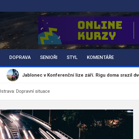
DOPRAVA
SENIOŘI
STYL
KOMENTÁŘE
lonec v Konferenční lize září. Rigu doma srazil dvěma góly
Ostrava: Dopravní situace