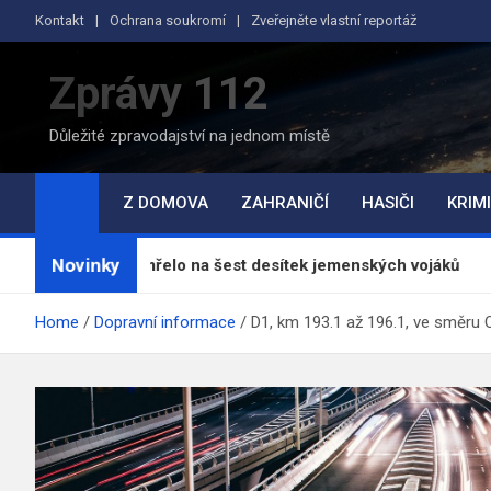
Skip
Kontakt
Ochrana soukromí
Zveřejněte vlastní reportáž
to
content
Zprávy 112
Důležité zpravodajství na jednom místě
Z DOMOVA
ZAHRANIČÍ
HASIČI
KRIMI
Novinky
íů zemřelo na šest desítek jemenských vojáků
Jab
Home
Dopravní informace
D1, km 193.1 až 196.1, ve směru 