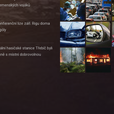
 jemenských vojáků
nferenční lize září. Rigu doma
góly
ální hasičské stanice Třebíč byli
čně s místní dobrovolnou