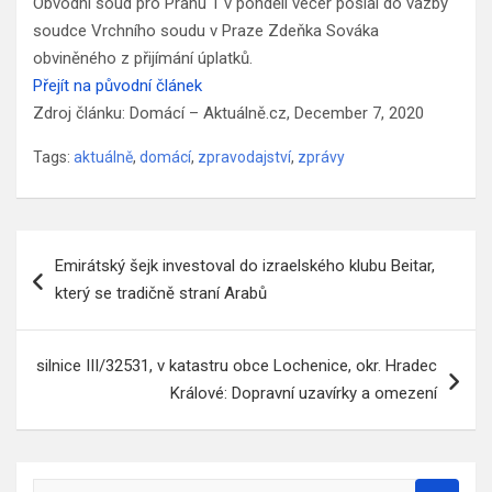
Obvodní soud pro Prahu 1 v pondělí večer poslal do vazby
soudce Vrchního soudu v Praze Zdeňka Sováka
obviněného z přijímání úplatků.
Přejít na původní článek
Zdroj článku: Domácí – Aktuálně.cz, December 7, 2020
Tags:
aktuálně
,
domácí
,
zpravodajství
,
zprávy
Navigace
Emirátský šejk investoval do izraelského klubu Beitar,
pro
který se tradičně straní Arabů
příspěvek
silnice III/32531, v katastru obce Lochenice, okr. Hradec
Králové: Dopravní uzavírky a omezení
S