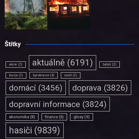
Štítky
aktuálně
(6191)
akcie
(2)
babiš
(2)
burza
(2)
byrokracie
(3)
covid
(2)
doprava
(3826)
domácí
(3456)
dopravní informace
(3824)
ekonomika
(8)
finance
(6)
glosy
(9)
hasiči
(9839)