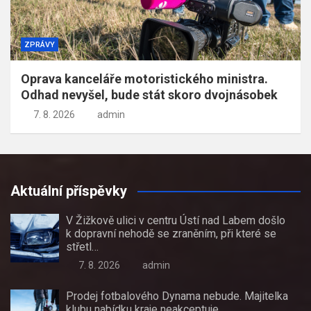
ZPRÁVY
Oprava kanceláře motoristického ministra.
Odhad nevyšel, bude stát skoro dvojnásobek
7. 8. 2026
admin
Aktuální příspěvky
V Žižkově ulici v centru Ústí nad Labem došlo
k dopravní nehodě se zraněním, při které se
střetl…
7. 8. 2026
admin
Prodej fotbalového Dynama nebude. Majitelka
klubu nabídku kraje neakceptuje