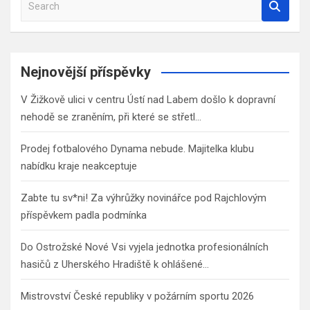
e
a
r
c
Nejnovější příspěvky
h
V Žižkově ulici v centru Ústí nad Labem došlo k dopravní
nehodě se zraněním, při které se střetl…
Prodej fotbalového Dynama nebude. Majitelka klubu
nabídku kraje neakceptuje
Zabte tu sv*ni! Za výhrůžky novinářce pod Rajchlovým
příspěvkem padla podmínka
Do Ostrožské Nové Vsi vyjela jednotka profesionálních
hasičů z Uherského Hradiště k ohlášené…
Mistrovství České republiky v požárním sportu 2026