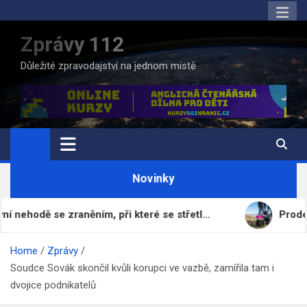
Skip
to
Zprávy 112
content
Důležité zpravodajství na jednom místě
Novinky
 se zraněním, při které se střetl…
Prodej fotbalov
Home
Zprávy
Soudce Sovák skončil kvůli korupci ve vazbě, zamířila tam i
dvojice podnikatelů