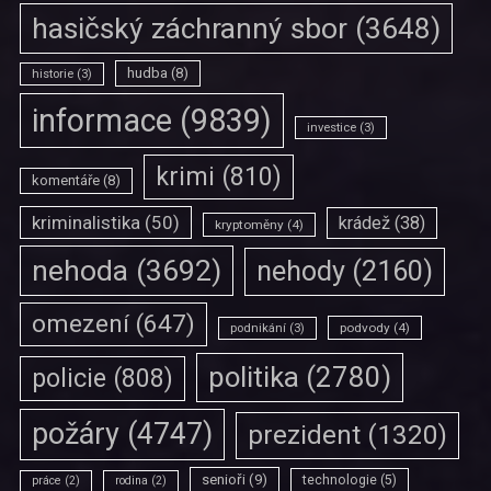
hasičský záchranný sbor
(3648)
hudba
(8)
historie
(3)
informace
(9839)
investice
(3)
krimi
(810)
komentáře
(8)
kriminalistika
(50)
krádež
(38)
kryptoměny
(4)
nehoda
(3692)
nehody
(2160)
omezení
(647)
podvody
(4)
podnikání
(3)
politika
(2780)
policie
(808)
požáry
(4747)
prezident
(1320)
senioři
(9)
technologie
(5)
práce
(2)
rodina
(2)